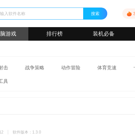
脑游戏
排行榜
装机必备
射击
战争策略
动作冒险
体育竞速
工具
12
软件版本：1.3.0