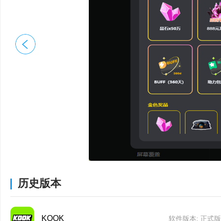
·不再默认设置全屏截图
·语音工具条可显示当前
·BUFF用户可加入的服
·优化了在语音频道发送
当前在语音频道中的用
问题修复:
·修复了文字频道搜索成
·修复了无邀请权限但可
历史版本
·修复了部分情况下全局
·修复了对系统通知与活
KOOK
软件版本: 正式版0.