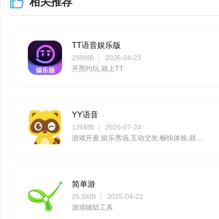
相关推荐
弹出到桌面的问题。
KOOK v0.86.4
TT语音娱乐版
298MB
2026-04-23
性能优化:
开黑约玩,就上TT
·新增自动节能模式(Be
入节能模式，能显著降低
YY语音
136MB
2026-07-24
·新增了效能模式(Bet
游戏开麦,娱乐秀场,互动交友,畅快体验,就在YY
程序。
问题修复:
简单游
25.5MB
2025-04-21
·修复了变更音频默认设
游戏辅助工具