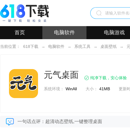
首页
电脑软件
电脑游戏
当前位置：
618下载
→
电脑软件
→
系统工具
→
桌面壁纸
→
元气桌面
纯净下载，安心体验
系统环境：
WinAll
大小：
41MB
更新
一句话点评：超清动态壁纸,一键整理桌面