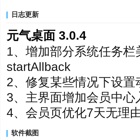
元气桌面功能介绍
日志更新
1、桌面美化功能
元气桌面 3.0.4
【动态壁纸】海量高
1、增加部分系统任务栏
【互动壁纸】粒子互动
startAllback
【双击隐藏图标】双击
2、修复某些情况下设置
【壁纸锁屏(屏保)】
3、主界面增加会员中心
私
4、会员页优化7天无理
【
桌面便签
】快速
【桌面整理】一键归纳
软件截图