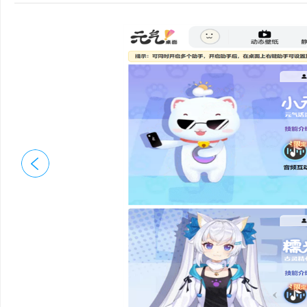
【任务栏美化】可添加
【桌面时钟】为桌面添
【鼠标样式】鼠标样