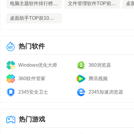
电脑主题软件排行榜TOP10下载
文件管理软件TOP前10名下载
件，一键分类整理，个
桌面助手TOP前10名下载
1、一键整理桌面：桌
2、动/静壁纸自动切
热门软件
3、弹窗拦截/任务栏
Windows优化大师
360浏览器
【特效渲染引擎，释放
360软件管家
腾讯视频
原雨雪光特效和各种粒
2345安全卫士
2345加速浏览器
内置专属背景音和鼠标
【140000+ 超清
热门游戏
景、动漫、明星、美女