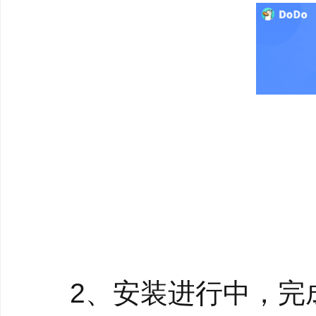
【软件特色】
1.纯净无广告
简洁美观、0捆绑、0
2.极致低延迟
我们追求每1毫秒的
3.用户共建
珍视用户的声音，产品
2、安装进行中，完