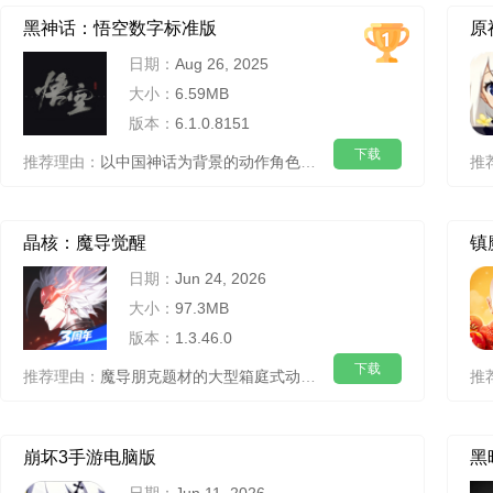
黑神话：悟空数字标准版
原
日期：
Aug 26, 2025
大小：
6.59MB
版本：
6.1.0.8151
下载
推荐理由：
以中国神话为背景的动作角色扮演游戏
推
晶核：魔导觉醒
镇
日期：
Jun 24, 2026
大小：
97.3MB
版本：
1.3.46.0
下载
推荐理由：
魔导朋克题材的大型箱庭式动作RPG游戏
推
崩坏3手游电脑版
黑