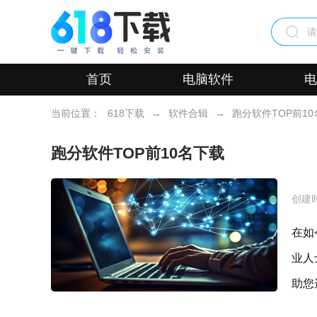
首页
电脑软件
电
当前位置：
618下载
→
软件合辑
→
跑分软件TOP前1
跑分软件TOP前10名下载
创建
在如
业人
助您