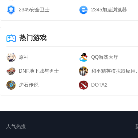
9.修复街机模式1-3
2345安全卫士
2345加速浏览器
01.BanPick界面中
11.修复角色预览界面
热门游戏
12.娅米：【后+副格
原神
QQ游戏大厅
飞后子弹才会自动销毁​
DNF地下城与勇士
和平精英模
13.娅米：【前+主格
炉石传说
DOTA2
【后+副射击】打断的取消
14.娅米：【副射击
格斗】未命中目标将不会
人气热搜