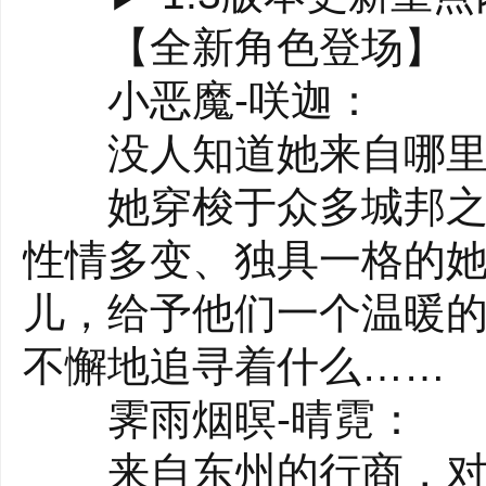
《星之翼》的对决中获
【全新角色登场】
【COST战力平衡系
小恶魔-咲迦：
游戏设有队伍共享的战
没人知道她来自哪里，
之势。高性能≠致胜，低
她穿梭于众多城邦之间
配!
性情多变、独具一格的
【三分钟一局爽快对
儿，给予他们一个温暖
主推PVP玩法——1V
不懈地追寻着什么……
考验协作与配合，登录游
霁雨烟暝-晴霓：
来自东州的行商，对外