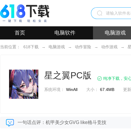
首页
电脑软件
电脑游戏
当前位置：
618下载
→
电脑游戏
→
动作冒险
→
动作游戏
→
星之翼PC版
纯净下载，安
系统环境：
WinAll
大小：
67.4MB
更
一句话点评：机甲美少女GVG like格斗竞技