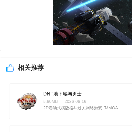
可根据自身需求选择对
【新内容敬请期待
举报功能与行为分系统
排)优化、界面UI优化
待的七枪-风泳装皮肤等
相关推荐
待~
星之翼 最新版
DNF地下城与勇士
5.60MB
2026-06-16
游戏问题更新修复及
2D卷轴式横版格斗过关网络游戏 (MMOACT)
1.格丽芬：修复爆发