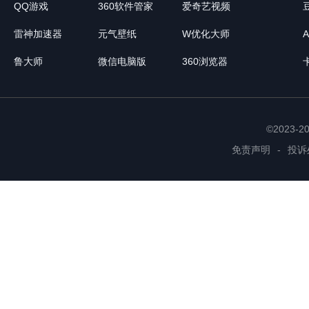
15.弗莉德：修复骑
QQ游戏
360软件管家
爱奇艺视频
会退出骑乘状态的问题​
雷神加速器
元气壁纸
W优化大师
16.弗莉德：修复【
鲁大师
微信电脑版
360浏览器
持续命中敌人的问题​
17.帕拉斯：修复【
©2023-
免责声明
-
投诉
表现不正确，无法持续命
18.萨拉芙：修复某些
造成硬直的bug​
19.修复某些情况下，
20.修复移动端，落