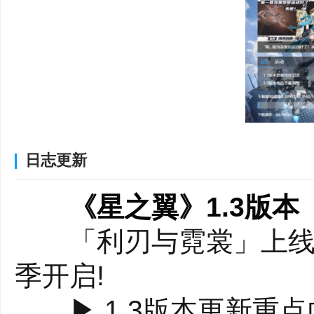
寻找着什么…
游戏特色：
【经典GVG格斗操
射击格斗连击、冲刺加
GVG战斗系统全部还原
日志更新
以用操作来复现!
《星之翼》1.3版本
【"射击+白刃"双格
「利刃与霓裳」上线!新
你将体验到的不仅是漫
季开启!
机甲白刃战!无论你是喜
▶ 1.3版本更新重点