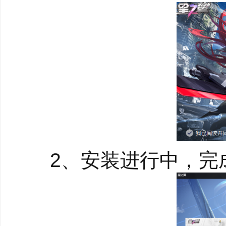
游戏新角色介绍：
霁雨烟暝【晴霓】
来自东州的行商，对外
是为了监视保护秋雨和
照顾她们的同时也在利
小恶魔【咲迦】
2、安装进行中，完
没人知道她来自哪里，
动。穿梭在诸多城邦之
力，也收留了很多无家