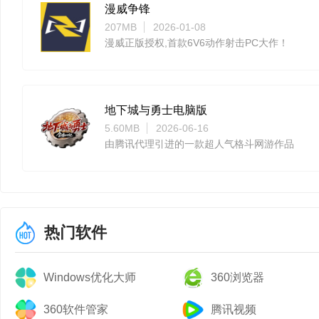
2.风：修复【后+主
漫威争锋
207MB
2026-01-08
3.修复某些情况下，
漫威正版授权,首款6V6动作射击PC大作！
进入受击的问题
4.修复MVP结算界
地下城与勇士电脑版
5.60MB
2026-06-16
5.对战开始前，等待
由腾讯代理引进的一款超人气格斗网游作品
6.萨拉芙：【左/右+主
7.修复在硬直结束的
热门软件
8.修复某些情况下，b
Windows优化大师
360浏览器
(娅米，雪鸮)
360软件管家
腾讯视频