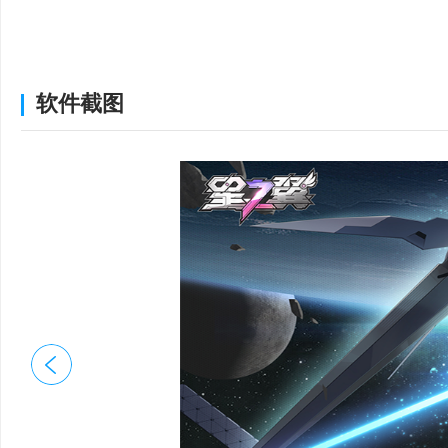
1.S3赛季结算后，天
巨星Ⅲ3500分)，可领
软件截图
2.S4赛季通行证皮肤
过S4赛季高级通行证获
3.为了帮助各位团长给
将开启双倍天梯分活动
分不变，每日可享受一
4.随着往期角色的增
将补给包(大)拆分为若