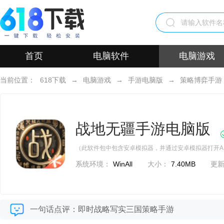
首页
电脑软件
电脑游戏
当前位置：
618下载
→
电脑游戏
→
手游电脑版
→
策略博弈手游
战地无疆手游电脑版
（此软件包中包含安卓模拟器，并通过安卓模拟器打开A
系统环境：
WinAll
大小：
7.40MB
更
一句话点评：即时战略写实三国策略手游